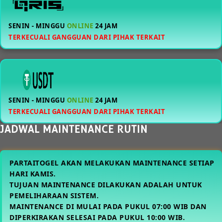
SENIN - MINGGU
ONLINE
24 JAM
TERKECUALI GANGGUAN DARI PIHAK TERKAIT
SENIN - MINGGU
ONLINE
24 JAM
TERKECUALI GANGGUAN DARI PIHAK TERKAIT
JADWAL MAINTENANCE RUTIN
PARTAITOGEL AKAN MELAKUKAN MAINTENANCE SETIAP
HARI KAMIS.
TUJUAN MAINTENANCE DILAKUKAN ADALAH UNTUK
PEMELIHARAAN SISTEM.
MAINTENANCE DI MULAI PADA PUKUL 07:00 WIB DAN
DIPERKIRAKAN SELESAI PADA PUKUL 10:00 WIB.