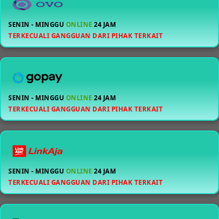
SENIN - MINGGU
ONLINE
24 JAM
TERKECUALI GANGGUAN DARI PIHAK TERKAIT
SENIN - MINGGU
ONLINE
24 JAM
TERKECUALI GANGGUAN DARI PIHAK TERKAIT
SENIN - MINGGU
ONLINE
24 JAM
TERKECUALI GANGGUAN DARI PIHAK TERKAIT