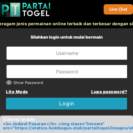
Live Chat
am jenis permainan online terbaik dan terbesar dengan sist
Silahkan login untuk mulai bermain
Show Password
Lite Mode
Lupa password?
Login
Berita Terakhir
<b>Jadwal Pasaran</b> <img class="lnnews"
src="https://statics.hokibagus.club/partaitogel/imag